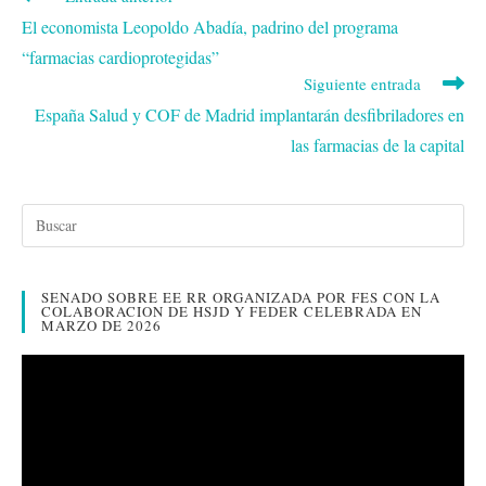
r
más
El economista Leopoldo Abadía, padrino del programa
artículos
“farmacias cardioprotegidas”
Siguiente entrada
España Salud y COF de Madrid implantarán desfibriladores en
las farmacias de la capital
SENADO SOBRE EE RR ORGANIZADA POR FES CON LA
COLABORACION DE HSJD Y FEDER CELEBRADA EN
MARZO DE 2026