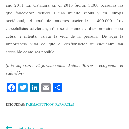
año 2011. En Cataluña, en el 2013 fueron 3.000 personas las
que fallecieron debido a una muerte súbita y en Europa
occidental, el total de muertes asciende a 400.000. Los
especialistas advierten, sólo se dispone de diez minutos para
actuar e intentar salvar la vida de la persona. De aquí la
importancia vital de que el desfibrilador se encuentre tan
accesible como sea posible
(foto superior: El farmacéutico Antoni Torres, recogiendo el
galardón)
Fa
T
Li
E
C
ce
wi
nk
m
o
bo
tte
ed
ail
m
ETIQUETAS:
FARMACÉUTICOS
,
FARMACIAS
ok
r
In
pa
rti
Leer
Entrada anterior