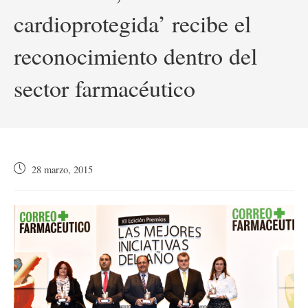
cardioprotegida’ recibe el
reconocimiento dentro del
sector farmacéutico
Publicación
28 marzo, 2015
de
la
entrada: