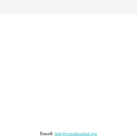
_
Email:
info@españasalud.org