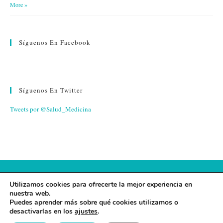
More »
Síguenos En Facebook
Síguenos En Twitter
Tweets por @Salud_Medicina
© 2026 FUNDACIÓN ESPAÑA SALUD
Utilizamos cookies para ofrecerte la mejor experiencia en
nuestra web.
AVISO LEGAL
·
POLÍTICA DE PRIVACIDAD
·
POLÍTICA DE
Puedes aprender más sobre qué cookies utilizamos o
desactivarlas en los
ajustes
.
COOKIES