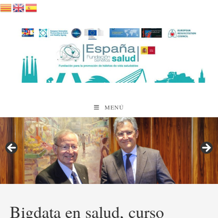
Saltar
al
contenido
MENÚ
Bigdata en salud, curso