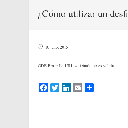
¿Cómo utilizar un desfi
Publicación
10 julio, 2015
de
la
entrada:
GDE Error: La URL solicitada no es válida
Fa
T
Li
E
C
ce
wi
nk
m
o
bo
tte
ed
ail
m
ok
r
In
pa
rti