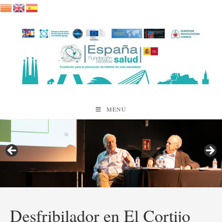
Saltar
al
contenido
MENÚ
Desfribilador en El Cortijo