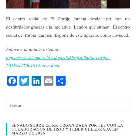
El centro social de El Cortijo cuenta desde ayer con un
desfibrilador gracias a la iniciativa ‘Latidos que suman’. El centro
social de Trubia también dispone de este aparato, como novedad.
Enlace a la noticia original:
https://www.elcomercio.es/oviedo/desfribilador-cortijo-
20180417001914-ntvo.html
Fa
T
Li
E
C
ce
wi
nk
m
o
bo
tte
ed
ail
m
ok
r
In
pa
rti
SENADO SOBRE EE RR ORGANIZADA POR FES CON LA
r
COLABORACION DE HSJD Y FEDER CELEBRADA EN
MARZO DE 2026