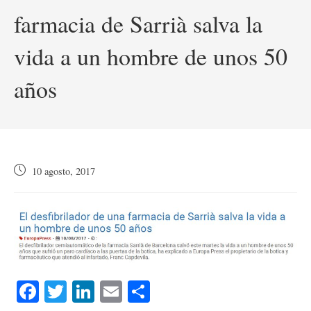
farmacia de Sarrià salva la
vida a un hombre de unos 50
años
Publicación
10 agosto, 2017
de
la
entrada:
Fa
T
Li
E
C