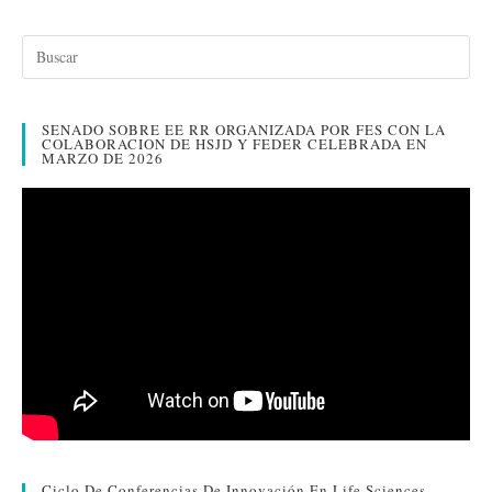
ce
wi
nk
m
o
bo
tte
ed
ail
m
ok
r
In
pa
rti
SENADO SOBRE EE RR ORGANIZADA POR FES CON LA
r
COLABORACION DE HSJD Y FEDER CELEBRADA EN
MARZO DE 2026
Ciclo De Conferencias De Innovación En Life Sciences –