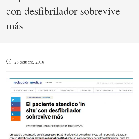
con desfibrilador sobrevive
más
Publicación
28 octubre, 2016
de
la
entrada: