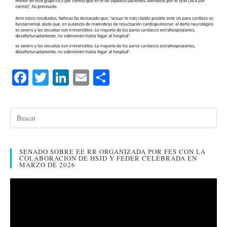
Fa
T
Li
E
C
ce
wi
nk
m
o
bo
tte
ed
ail
m
ok
r
In
pa
rti
SENADO SOBRE EE RR ORGANIZADA POR FES CON LA
r
COLABORACION DE HSJD Y FEDER CELEBRADA EN
MARZO DE 2026