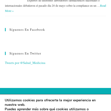
Expertos de diferentes laboratorios farmacéuticos nacionales e
internacionales debatieron el pasado día 20 de mayo sobre la compliance en un …
Read
More »
Síguenos En Facebook
Síguenos En Twitter
Tweets por @Salud_Medicina
© 2026 FUNDACIÓN ESPAÑA SALUD
Utilizamos cookies para ofrecerte la mejor experiencia en
nuestra web.
AVISO LEGAL
·
POLÍTICA DE PRIVACIDAD
·
POLÍTICA DE
Puedes aprender más sobre qué cookies utilizamos o