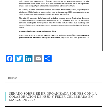
Fa
T
Li
E
C
ce
wi
nk
m
o
bo
tte
ed
ail
m
ok
r
In
pa
rti
SENADO SOBRE EE RR ORGANIZADA POR FES CON LA
r
COLABORACION DE HSJD Y FEDER CELEBRADA EN
MARZO DE 2026