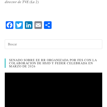
director de TVE (La 2)
Fa
T
Li
E
C
ce
wi
nk
m
o
bo
tte
ed
ail
m
ok
r
In
pa
rti
SENADO SOBRE EE RR ORGANIZADA POR FES CON LA
r
COLABORACION DE HSJD Y FEDER CELEBRADA EN
MARZO DE 2026