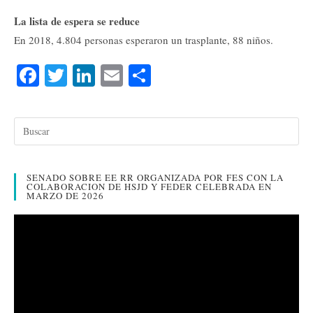
La lista de espera se reduce
En 2018, 4.804 personas esperaron un trasplante, 88 niños.
Fa
T
Li
E
C
ce
wi
nk
m
o
bo
tte
ed
ail
m
ok
r
In
pa
rti
SENADO SOBRE EE RR ORGANIZADA POR FES CON LA
r
COLABORACION DE HSJD Y FEDER CELEBRADA EN
MARZO DE 2026