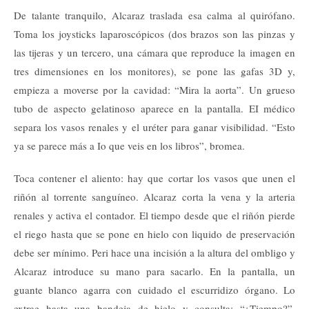
De talante tranquilo, Alcaraz traslada esa calma al quirófano.
Toma los joysticks laparoscópicos (dos brazos son las pinzas y
las tijeras y un tercero, una cámara que reproduce la imagen en
tres dimensiones en los monitores), se pone las gafas 3D y,
empieza a moverse por la cavidad: “Mira la aorta”. Un grueso
tubo de aspecto gelatinoso aparece en la pantalla. EI médico
separa los vasos renales y el uréter para ganar visibilidad. “Esto
ya se parece más a Io que veis en los libros”, bromea.
Toca contener el aliento: hay que cortar los vasos que unen el
riñón al torrente sanguíneo. Alcaraz corta la vena y la arteria
renales y activa el contador. El tiempo desde que el riñón pierde
el riego hasta que se pone en hielo con liquido de preservación
debe ser mínimo. Peri hace una incisión a la altura del ombligo y
Alcaraz introduce su mano para sacarlo. En la pantalla, un
guante blanco agarra con cuidado el escurridizo órgano. Lo
extrae hasta una bandeja de hielo y consulta: “¿Tiempo?”.