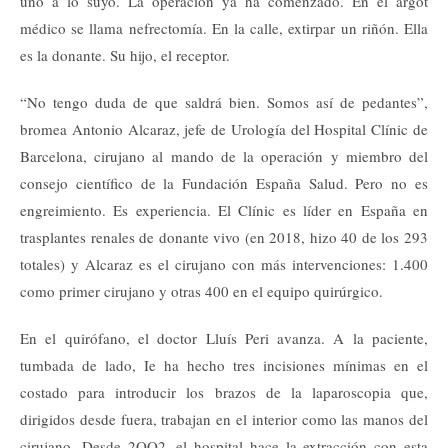
uno a lo suyo. La operación ya ha comenzado. En el argot
médico se llama nefrectomía. En la calle, extirpar un riñón. Ella
es la donante. Su hijo, el receptor.
“No tengo duda de que saldrá bien. Somos así de pedantes”,
bromea Antonio Alcaraz, jefe de Urología del Hospital Clínic de
Barcelona, cirujano al mando de la operación y miembro del
consejo científico de la Fundación España Salud. Pero no es
engreimiento. Es experiencia. El Clínic es líder en España en
trasplantes renales de donante vivo (en 2018, hizo 40 de los 293
totales) y Alcaraz es el cirujano con más intervenciones: 1.400
como primer cirujano y otras 400 en el equipo quirúrgico.
En el quirófano, el doctor Lluís Peri avanza. A la paciente,
tumbada de lado, Ie ha hecho tres incisiones mínimas en el
costado para introducir los brazos de la laparoscopia que,
dirigidos desde fuera, trabajan en el interior como las manos del
cirujano. Desde 2OO2, el hospital hace la extracción con esta