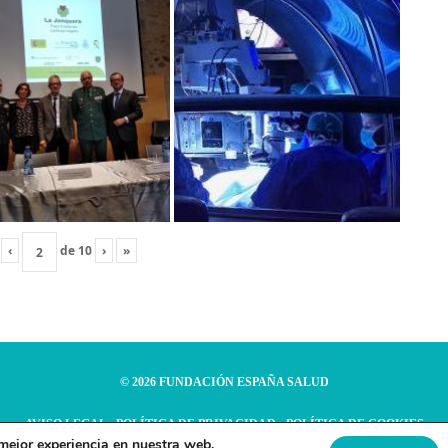
‹
de
10
›
»
© 2026 FUNDACIÓN ESPAÑA SALUD
AVISO LEGAL
·
POLÍTICA DE PRIVACIDAD
·
POLÍTICA DE COOKIES
 mejor experiencia en nuestra web.