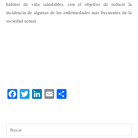
hábitos de vida saludables, con el objetivo de reducir la
incidencia de algunas de las enfermedades más frecuentes de la
sociedad actual.
Fa
T
Li
E
C
ce
wi
nk
m
o
bo
tte
ed
ail
m
ok
r
In
pa
rti