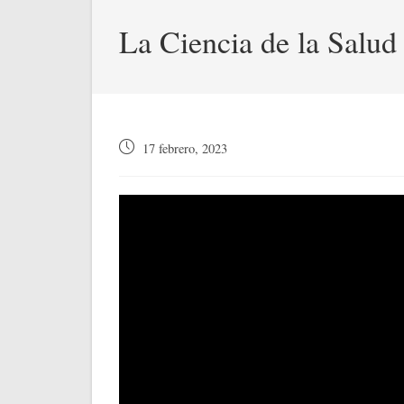
La Ciencia de la Salud
Publicación
17 febrero, 2023
de
la
entrada: