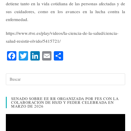
detiene tanto en la vida cotidiana de las personas afectadas y de
sus cuidadores, como en los avances en la lucha contra la
enfermedad.
https://www.rtve.es/play/videos/la-ciencia-de-la-salud/ciencia-
salud-resistir-olvido/5415721/
Fa
T
Li
E
C
ce
wi
nk
m
o
bo
tte
ed
ail
m
ok
r
In
pa
rti
SENADO SOBRE EE RR ORGANIZADA POR FES CON LA
r
COLABORACION DE HSJD Y FEDER CELEBRADA EN
MARZO DE 2026