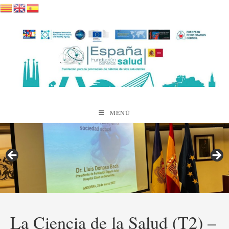
Saltar
al
contenido
MENÚ
La Ciencia de la Salud (T2) –