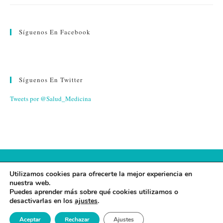
Síguenos En Facebook
Síguenos En Twitter
Tweets por @Salud_Medicina
© 2026 FUNDACIÓN ESPAÑA SALUD
Utilizamos cookies para ofrecerte la mejor experiencia en
nuestra web.
AVISO LEGAL
·
POLÍTICA DE PRIVACIDAD
·
POLÍTICA DE
Puedes aprender más sobre qué cookies utilizamos o
desactivarlas en los
ajustes
.
COOKIES
Aceptar
Rechazar
Ajustes