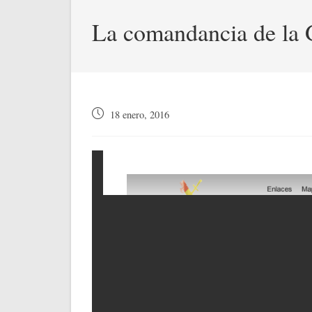
La comandancia de la G
Publicación
18 enero, 2016
de
la
entrada: