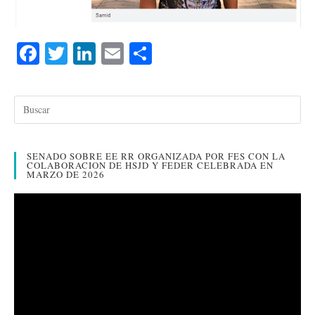
Fa
T
Li
E
C
ce
wi
nk
m
o
bo
tte
ed
ail
m
ok
r
In
pa
rti
SENADO SOBRE EE RR ORGANIZADA POR FES CON LA
r
COLABORACION DE HSJD Y FEDER CELEBRADA EN
MARZO DE 2026