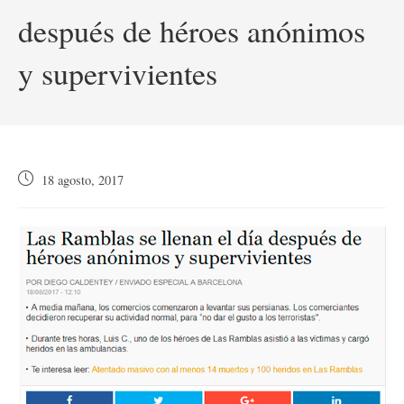
después de héroes anónimos
y supervivientes
Publicación
18 agosto, 2017
de
la
entrada: