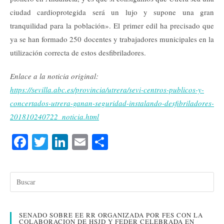
ciudad cardioprotegida será un lujo y supone una gran
tranquilidad para la población». El primer edil ha precisado que
ya se han formado 250 docentes y trabajadores municipales en la
utilización correcta de estos desfibriladores.
Enlace a la noticia original:
https://sevilla.abc.es/provincia/utrera/sevi-centros-publicos-y-
concertados-utrera-ganan-seguridad-instalando-desfibriladores-
201810240722_noticia.html
Fa
T
Li
E
C
ce
wi
nk
m
o
bo
tte
ed
ail
m
ok
r
In
pa
rti
SENADO SOBRE EE RR ORGANIZADA POR FES CON LA
r
COLABORACION DE HSJD Y FEDER CELEBRADA EN