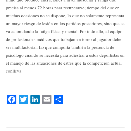
precisa al menos 72 horas para recuperarse; tiempo del que en
muchas ocasiones no se dispone, lo que no solamente representa
un mayor riesgo de lesión en los partidos posteriores, sino que se
va acumulando la fatiga física y mental. Por todo ello, el equipo
de profesionales médicos que trabajan en torno al jugador debe
ser multifactorial. Lo que comporta también la presencia de
psicólogo cuando se necesita para adiestrar a estos deportistas en
el manejo de las situaciones de estrés que la competición actual
conlleva.
Fa
T
Li
E
C
ce
wi
nk
m
o
bo
tte
ed
ail
m
ok
r
In
pa