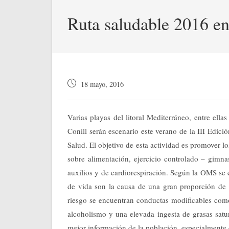
Ruta saludable 2016 en
Publicación
18 mayo, 2016
de
la
entrada:
Varias playas del litoral Mediterráneo, entre ell
Conill serán escenario este verano de la III Edic
Salud. El objetivo de esta actividad es promover los
sobre alimentación, ejercicio controlado – gimnas
auxilios y de cardiorespiración. Según la OMS se 
de vida son la causa de una gran proporción de 
riesgo se encuentran conductas modificables como 
alcoholismo y una elevada ingesta de grasas satur
mejor información de la población, especialmente 