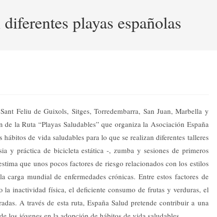
 diferentes playas españolas
as Sant Feliu de Guixols, Sitges, Torredembarra, San Juan, Marbella y
ión de la Ruta “Playas Saludables” que organiza la Asociación España
 hábitos de vida saludables para lo que se realizan diferentes talleres
ia y práctica de bicicleta estática -, zumba y sesiones de primeros
estima que unos pocos factores de riesgo relacionados con los estilos
la carga mundial de enfermedades crónicas. Entre estos factores de
la inactividad física, el deficiente consumo de frutas y verduras, el
adas. A través de esta ruta, España Salud pretende contribuir a una
de los jóvenes en la adopción de hábitos de vida saludables.