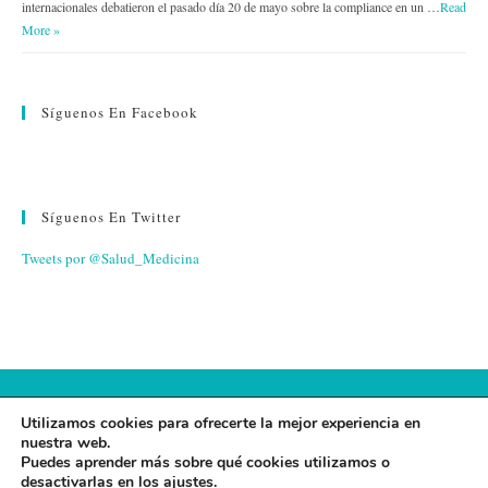
internacionales debatieron el pasado día 20 de mayo sobre la compliance en un …
Read
More »
Síguenos En Facebook
Síguenos En Twitter
Tweets por @Salud_Medicina
© 2026 FUNDACIÓN ESPAÑA SALUD
Utilizamos cookies para ofrecerte la mejor experiencia en
nuestra web.
AVISO LEGAL
·
POLÍTICA DE PRIVACIDAD
·
POLÍTICA DE
Puedes aprender más sobre qué cookies utilizamos o
desactivarlas en los
ajustes
.
COOKIES