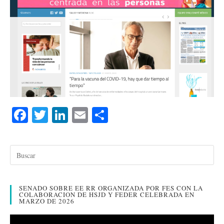
Fa
T
Li
E
C
ce
wi
nk
m
o
bo
tte
ed
ail
m
ok
r
In
pa
rti
SENADO SOBRE EE RR ORGANIZADA POR FES CON LA
r
COLABORACION DE HSJD Y FEDER CELEBRADA EN
MARZO DE 2026