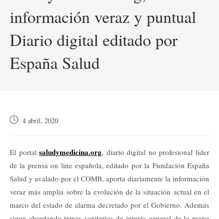
información veraz y puntual
Diario digital editado por
España Salud
Publicación
4 abril, 2020
de
la
entrada:
saludymedicina.org
El portal
,
diario digital no profesional líder
de la prensa on line española, editado por la Fundación España
Salud y avalado por el COMB, aporta diariamente la información
veraz más amplia sobre la evolución de la situación actual en el
marco del estado de alarma decretado por el Gobierno. Además
sigue abordando temas sanitarios de interés general de la mano