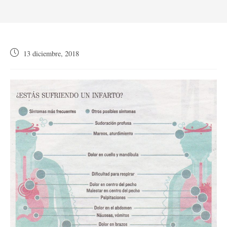
Publicación
13 diciembre, 2018
de
la
entrada: