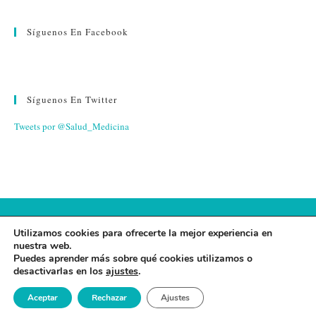
Síguenos En Facebook
Síguenos En Twitter
Tweets por @Salud_Medicina
© 2026 FUNDACIÓN ESPAÑA SALUD
Utilizamos cookies para ofrecerte la mejor experiencia en
nuestra web.
AVISO LEGAL
·
POLÍTICA DE PRIVACIDAD
·
POLÍTICA DE
Puedes aprender más sobre qué cookies utilizamos o
desactivarlas en los
ajustes
.
COOKIES
Aceptar
Rechazar
Ajustes