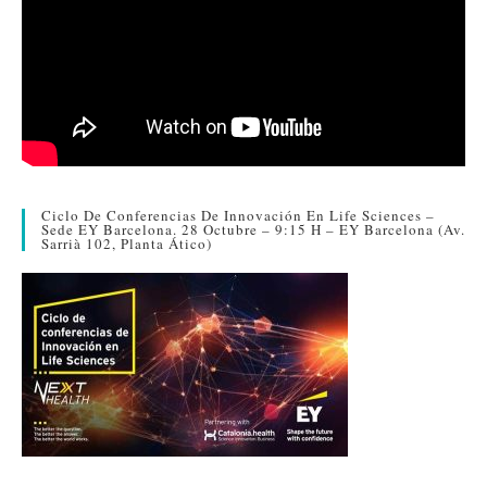
Ciclo De Conferencias De Innovación En Life Sciences –
Sede EY Barcelona. 28 Octubre – 9:15 H – EY Barcelona (Av.
Sarrià 102, Planta Ático)