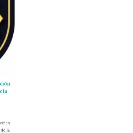
cción
cía
cífico
 de la