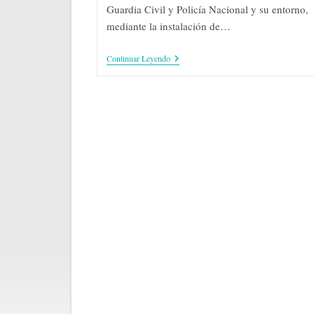
Guardia Civil y Policía Nacional y su entorno,
mediante la instalación de…
España
Continuar Leyendo
Salud
Inicia
La
Cardioprotección
De
Cuarteles
De
Guardia
Civil
Y
Policía