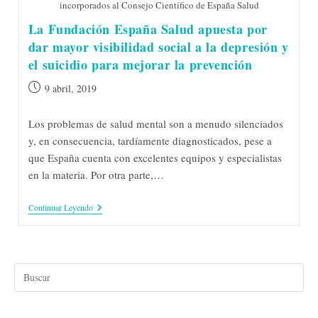
incorporados al Consejo Científico de España Salud
La Fundación España Salud apuesta por
dar mayor visibilidad social a la depresión y
el suicidio para mejorar la prevención
Publicación
9 abril, 2019
de
la
Los problemas de salud mental son a menudo silenciados
entrada:
y, en consecuencia, tardíamente diagnosticados, pese a
que España cuenta con excelentes equipos y especialistas
en la materia. Por otra parte,…
La
Continuar Leyendo
Fundación
España
Salud
Apuesta
Por
Dar
Mayor
Visibilidad
Social