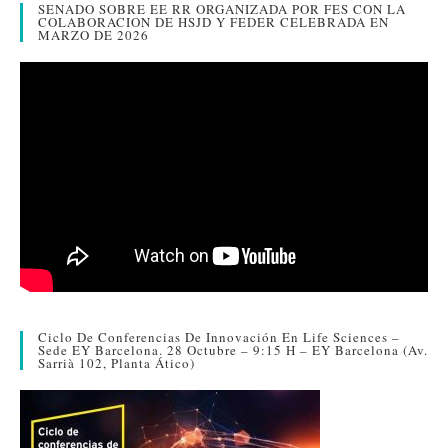
A
SENADO SOBRE EE RR ORGANIZADA POR FES CON LA
La
COLABORACION DE HSJD Y FEDER CELEBRADA EN
MARZO DE 2026
Depresión
Y
El
Suicidio
Para
Mejorar
La
Prevención
Ciclo De Conferencias De Innovación En Life Sciences –
Sede EY Barcelona. 28 Octubre – 9:15 H – EY Barcelona (Av.
Sarrià 102, Planta Ático)