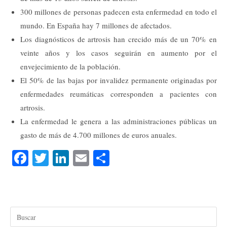
300 millones de personas padecen esta enfermedad en todo el
mundo. En España hay 7 millones de afectados.
Los diagnósticos de artrosis han crecido más de un 70% en
veinte años y los casos seguirán en aumento por el
envejecimiento de la población.
El 50% de las bajas por invalidez permanente originadas por
enfermedades reumáticas corresponden a pacientes con
artrosis.
La enfermedad le genera a las administraciones públicas un
gasto de más de 4.700 millones de euros anuales.
Fa
T
Li
E
C
ce
wi
nk
m
o
bo
tte
ed
ail
m
ok
r
In
pa
rti