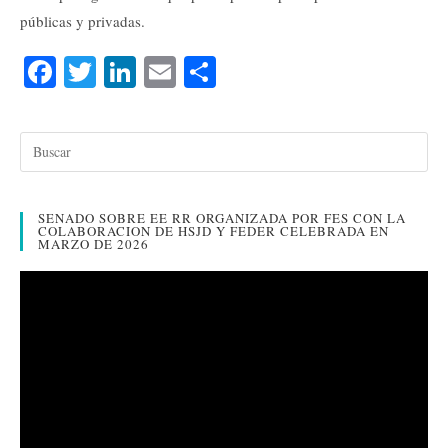
públicas y privadas.
Fa
T
Li
E
C
ce
wi
nk
m
o
bo
tte
ed
ail
m
ok
r
In
pa
rti
SENADO SOBRE EE RR ORGANIZADA POR FES CON LA
r
COLABORACION DE HSJD Y FEDER CELEBRADA EN
MARZO DE 2026