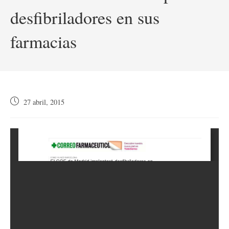
desfibriladores en sus
farmacias
Publicación
27 abril, 2015
de
la
entrada: