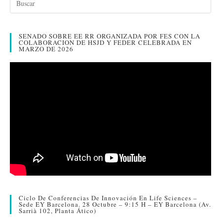
ok
r
In
pa
rti
SENADO SOBRE EE RR ORGANIZADA POR FES CON LA
r
COLABORACION DE HSJD Y FEDER CELEBRADA EN
MARZO DE 2026
Ciclo De Conferencias De Innovación En Life Sciences –
Sede EY Barcelona. 28 Octubre – 9:15 H – EY Barcelona (Av.
Sarrià 102, Planta Ático)