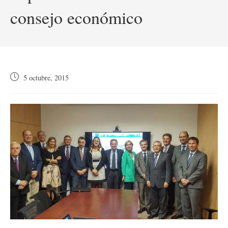
consejo económico
Publicación
5 octubre, 2015
de
la
entrada: