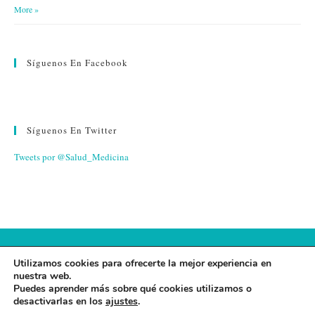
More »
Síguenos En Facebook
Síguenos En Twitter
Tweets por @Salud_Medicina
© 2026 FUNDACIÓN ESPAÑA SALUD
Utilizamos cookies para ofrecerte la mejor experiencia en
nuestra web.
AVISO LEGAL
·
POLÍTICA DE PRIVACIDAD
·
POLÍTICA DE
Puedes aprender más sobre qué cookies utilizamos o
desactivarlas en los
ajustes
.
COOKIES