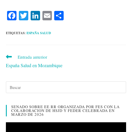
Fa
T
Li
E
C
ce
wi
nk
m
o
bo
tte
ed
ail
m
ETIQUETAS:
ESPAÑA SALUD
ok
r
In
pa
rti
Leer
Entrada anterior
r
más
España Salud en Mozambique
artículos
SENADO SOBRE EE RR ORGANIZADA POR FES CON LA
COLABORACION DE HSJD Y FEDER CELEBRADA EN
MARZO DE 2026