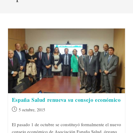
España Salud renueva su consejo económico
Publicación
5 octubre, 2015
de
la
El pasado 1 de octubre se constituyó formalmente el nuevo
entrada:
consejo económico de Asociación España Salud, órgano