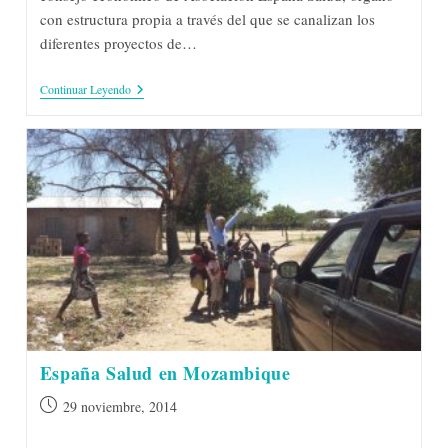
con estructura propia a través del que se canalizan los
diferentes proyectos de…
España
Continuar Leyendo
Salud
Renueva
Su
Consejo
Económico
España Salud en Mozambique
Publicación
29 noviembre, 2014
de
la