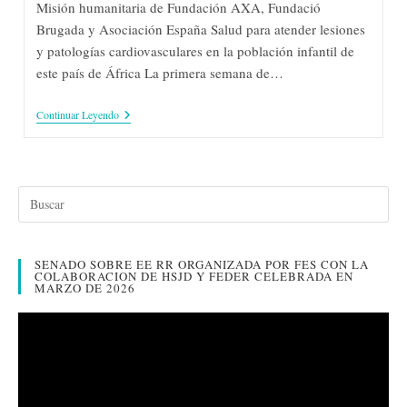
Misión humanitaria de Fundación AXA, Fundació
entrada:
Brugada y Asociación España Salud para atender lesiones
y patologías cardiovasculares en la población infantil de
este país de África La primera semana de…
España
Continuar Leyendo
Salud
En
Mozambique
SENADO SOBRE EE RR ORGANIZADA POR FES CON LA
COLABORACION DE HSJD Y FEDER CELEBRADA EN
MARZO DE 2026