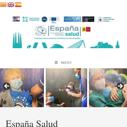
Saltar
al
contenido
MENÚ
España Salud