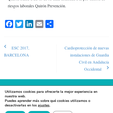
riesgos laborales Quirón Prevención.
Fa
T
Li
E
C
ce
wi
nk
m
o
bo
tte
ed
ail
m
ok
r
In
pa
ESC 2017,
Cardioprotección de nuevas
Post navigation
rti
BARCELONA
instalaciones de Guardia
r
Civil en Andalucía
Occidental
© 2026 FUNDACIÓN ESPAÑA SALUD
Utilizamos cookies para ofrecerte la mejor experiencia en
nuestra web.
AVISO LEGAL
·
POLÍTICA DE PRIVACIDAD
·
POLÍTICA DE
Puedes aprender más sobre qué cookies utilizamos o
desactivarlas en los
ajustes
.
COOKIES