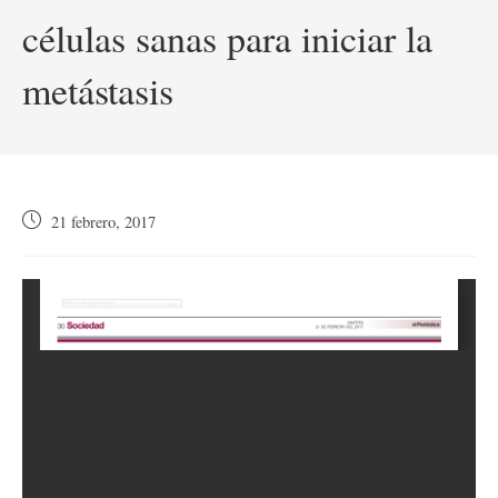
células sanas para iniciar la
metástasis
Publicación
21 febrero, 2017
de
la
entrada: