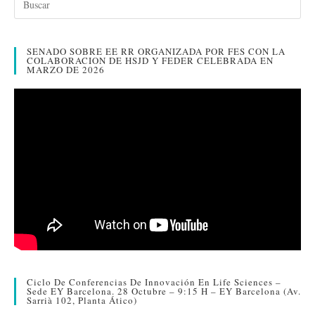
ok
r
In
pa
rti
SENADO SOBRE EE RR ORGANIZADA POR FES CON LA
r
COLABORACION DE HSJD Y FEDER CELEBRADA EN
MARZO DE 2026
Ciclo De Conferencias De Innovación En Life Sciences –
Sede EY Barcelona. 28 Octubre – 9:15 H – EY Barcelona (Av.
Sarrià 102, Planta Ático)